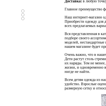
Доставка:
в любую точк
Нравится ли вам
новый дизайн ?
Главное преимущество ф
-Да
-Нет
Наш интернет-магазин од
-Нормально
Приобрести одежду для д
всех предлагаемых вариа
Вся представленная в ка
подборе своего ассортим
моделей, нестандартные 
нашем магазине будет пр
Очень важно, что в наше
Дети растут столь стрем
их наряды. Тем не менее
жизни, и одновременно 
нигде не найти.
Всем детям одежда из на
удобство. Взрослые оценя
размерную сетку и относ