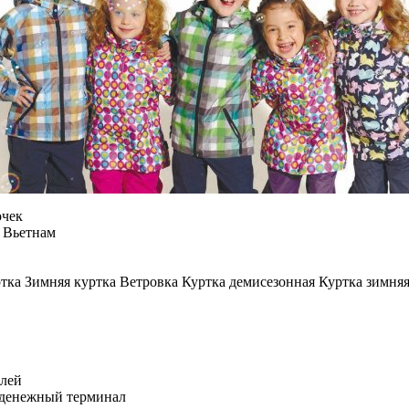
очек
Вьетнам
ка Зимняя куртка Ветровка Куртка демисезонная Куртка зимняя
блей
 денежный терминал