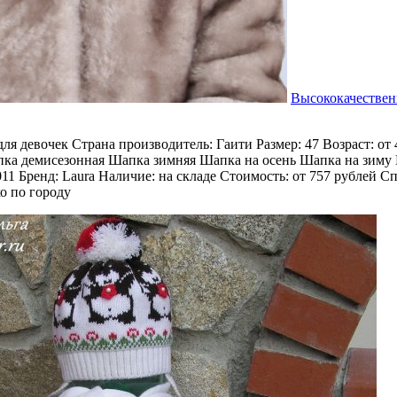
Высококачествен
ля девочек Страна производитель: Гаити Размер: 47 Возраст: от
ка демисезонная Шапка зимняя Шапка на осень Шапка на зиму 
1 Бренд: Laura Наличие: на складе Стоимость: от 757 рублей С
о по городу