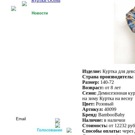
Куртки Осень
Новости
25.09.2013
У Российской легкой
промышленности есть
точки роста
15.09.2013
Футболки с 3D-
технологией
05.09.2013
Россия планирует
Изделие:
Куртка для дев
осуществлять закупку
Страна производитель:
оборудования для
легкой
Размер:
140-72
промышленности в
Возвраст:
от 8 лет
ФРГ
Сезон:
Демисезонная курт
на зиму Куртка на весну
Все новости...
Цвет:
Розовый
Подписаться на новости:
Артикул:
40099
Бренд:
BambooBaby
Наличие:
в наличии
Стоимость:
от 12232 ру
Голосование
Способы оплаты:
через