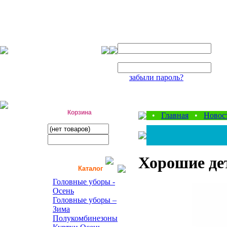
Авторизация
Логин:
Пароль:
забыли пароль?
фабрика детской одежды
Корзина
•
Главная
•
Новос
Хорошие де
Каталог
Головные уборы -
Осень
Головные уборы –
Зима
Полукомбинезоны