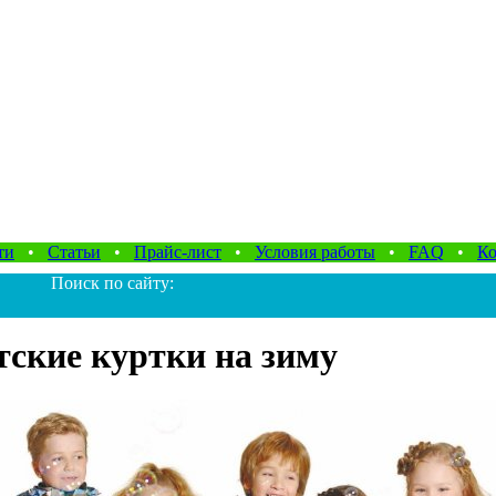
ти
•
Статьи
•
Прайс-лист
•
Условия работы
•
FAQ
•
Ко
Поиск по сайту:
тские куртки на зиму