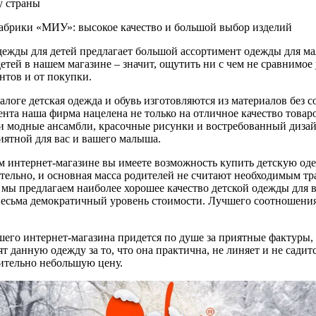
у страны
абрики «МИУ»: высокое качество и большой выбор изделий
ежды для детей предлагает большой ассортимент одежды для ма
етей в нашем магазине – значит, ощутить ни с чем не сравнимое
нтов и от покупки.
талоге детская одежда и обувь изготовляются из материалов без
ента наша фирма нацелена не только на отличное качество товар
и модные ансамбли, красочные рисунки и востребованный дизай
иятной для вас и вашего малыша.
м интернет-магазине вы имеете возможность купить детскую оде
ительно, и основная масса родителей не считают необходимым т
, мы предлагаем наиболее хорошее качество детской одежды для в
весьма демократичный уровень стоимости. Лучшего соотношения
шего интернет-магазина придется по душе за приятные фактуры,
т данную одежду за то, что она практична, не линяет и не сади
ительно небольшую цену.