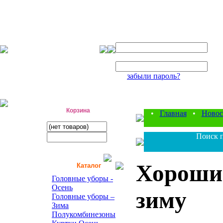
Авторизация
Логин:
Пароль:
забыли пароль?
фабрика детской одежды
Корзина
•
Главная
•
Новос
Поиск п
Хорошие
Каталог
Головные уборы -
Осень
зиму
Головные уборы –
Зима
Полукомбинезоны