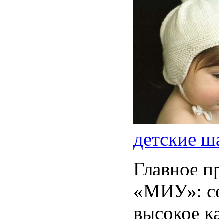
детские ш
Главное п
«МИУ»: с
высокое к