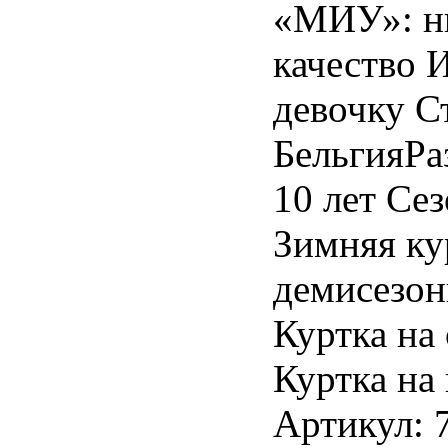
«МИУ»: ни
качество И
девочку С
БельгияРа
10 лет Се
Зимняя ку
демисезон
Куртка на
Куртка на
Артикул: 