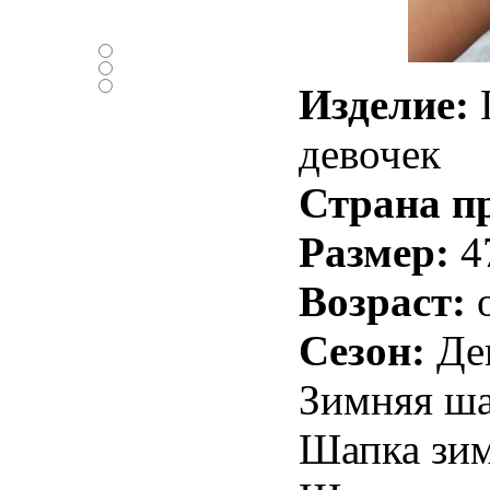
Нравится ли вам
новый дизайн ?
-Да
-Нет
-Нормально
Изделие:
девочек
Страна п
Размер:
4
Возраст:
о
Сезон:
Де
Зимняя ша
Шапка зим