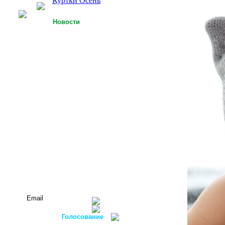
Куртки Осень
Новости
25.09.2013
У Российской легкой
промышленности есть
точки роста
15.09.2013
Футболки с 3D-
технологией
05.09.2013
Россия планирует
осуществлять закупку
оборудования для
легкой
промышленности в
ФРГ
Все новости...
Подписаться на новости:
Голосование