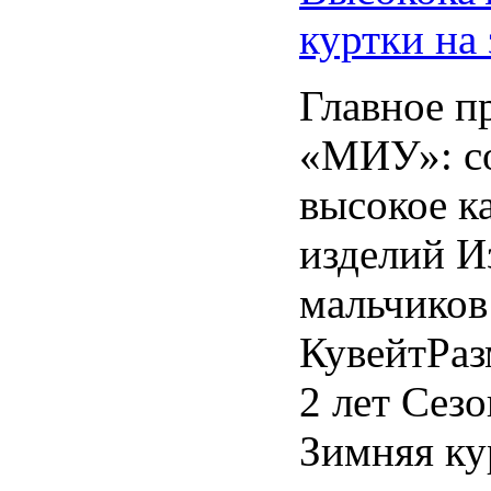
куртки на
Главное п
«МИУ»: с
высокое к
изделий И
мальчиков
КувейтРаз
2 лет Сез
Зимняя ку