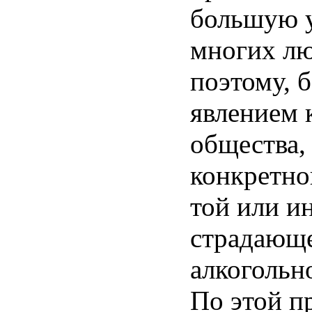
большую у
многих л
поэтому, 
явлением к
общества, 
конкретног
той или и
страдающе
алкогольн
По этой п