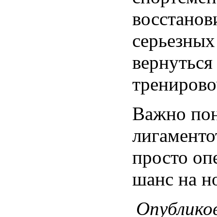
восстанов
серьезных
вернуться
тренирово
Важно пон
лигаменто
просто оп
шанс на н
Опубликов