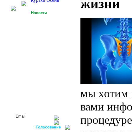
жизни
Куртки Осень
Новости
25.09.2013
У Российской легкой
промышленности есть
точки роста
15.09.2013
Футболки с 3D-
технологией
05.09.2013
Россия планирует
осуществлять закупку
оборудования для
легкой
промышленности в
ФРГ
мы хотим 
Все новости...
вами инфо
Подписаться на новости:
процедуре
Голосование