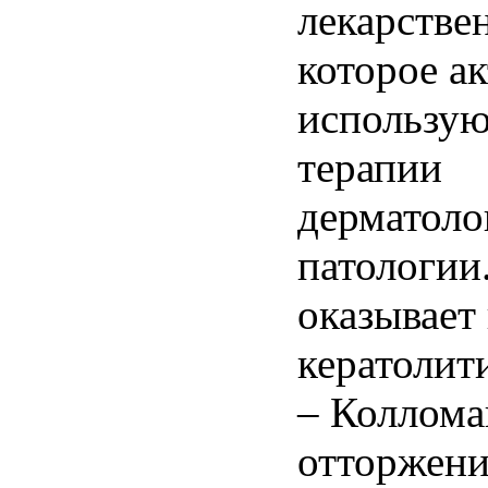
лекарстве
которое а
использую
терапии
дерматоло
патологии
оказывает
кератолит
– Коллома
отторжени