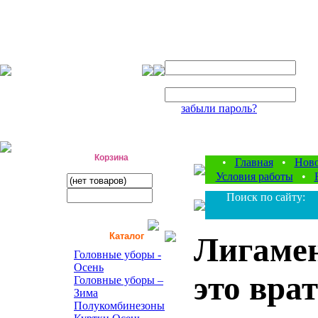
Авторизация
Логин:
Пароль:
забыли пароль?
фабрика детской одежды
Корзина
•
Главная
•
Нов
Условия работы
•
Поиск по сайту:
Каталог
Лигамен
Головные уборы -
Осень
это вра
Головные уборы –
Зима
Полукомбинезоны