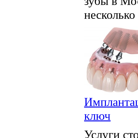
зубы в Мос
несколько
Имплантац
ключ
Услуги ст