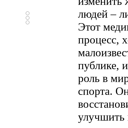
изменить 
Нравится ли вам
новый дизайн ?
людей – л
-Да
-Нет
-Нормально
Этот меди
процесс, х
малоизве
публике, 
роль в ми
спорта. О
восстанов
улучшить 