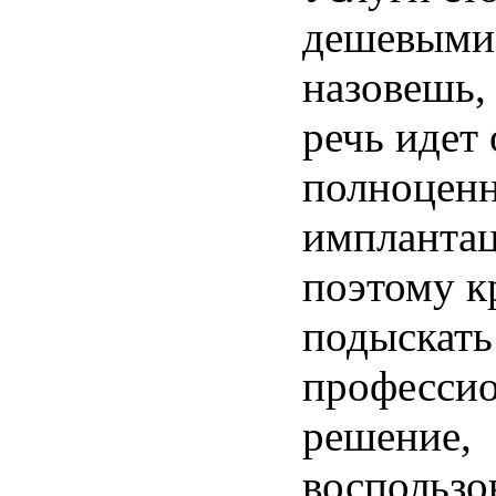
дешевыми 
назовешь,
речь идет 
полноцен
импланта
поэтому к
подыскать
профессио
решение,
воспользо