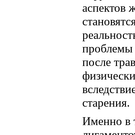
аспектов 
становятс
реальност
проблемы
после тра
физически
вследстви
старения.
Именно в 
лигаменто