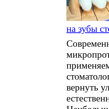
на зубы с
Современ
микропрот
применяе
стоматоло
вернуть у
естествен