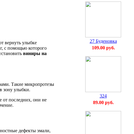
27 Буденовка
ют вернуть улыбке
109.00 руб.
г, с помощью которого
 установить
виниры на
рами. Такие микропротезы
в зону улыбки.
324
е от последних, они не
89.00 руб.
ачение.
хностные дефекты эмали,