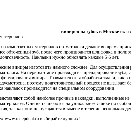
виниров на зубы, в Москве
их из
материалов.
 из композитных материалов стоматологи делают во время прие
нее обточенный зуб, после чего производится шлифовка и поли
едолговечность. Накладки нужно обновлять каждые 5-6 лет.
ские виниры изготовить намного сложнее. Для осуществления 
матолога. На первом этапе производится препарирование зуба, с
 формирования винира. Травматическая обработка эмали, как в 
едусмотрена, поэтому подготовительный процесс не вызывает 
а накладок производится на специальном оборудовании.
дставляют собой наиболее прочные накладки, выполненные из 
материалом. Они вытачиваются на уникальном станке по особо
ая, так как они не нуждаются в замене в течение нескольких дес
www.maepdent.ru выбирайте лучших!