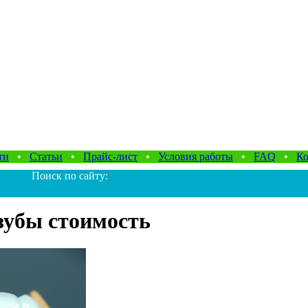
ти
•
Статьи
•
Прайс-лист
•
Условия работы
•
FAQ
•
Ко
Поиск по сайту:
зубы стоимость