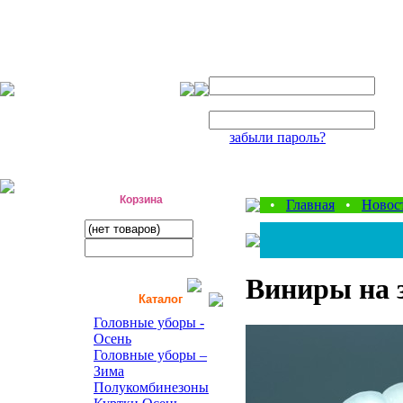
Авторизация
Логин:
Пароль:
забыли пароль?
фабрика детской одежды
Корзина
•
Главная
•
Новос
Виниры на 
Каталог
Головные уборы -
Осень
Головные уборы –
Зима
Полукомбинезоны