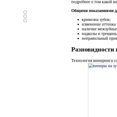
подробнее о том какой в
Нравится ли вам
новый дизайн ?
Общими показаниями дл
-Да
-Нет
кривизна зубов;
-Нормально
изменение оттенка 
наличие межзубных
надколы и трещины
неправильный прик
Разновидности 
Технология виниринга с