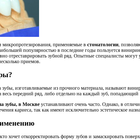
и микропротезирования, применяемые в
стоматологии
, позволя
аибольшей популярностью в последние годы пользуется винирин
вно отреставрировать зубной ряд. Опытные специалисты могут
несколько приемов.
иры?
 зубы, изготавливаемые из прочного материала, называют вини
а весь передний ряд, либо отдельно на каждый зуб, попадающий 
на зубы, в Москве
устанавливают очень часто. Однако, в отличи
ечения кариеса, так как имеют исключительно эстетическое назн
рименению
кто хочет откорректировать форму зубов и замаскировать повер