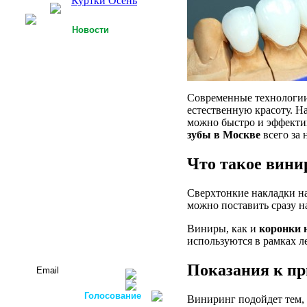
Куртки Осень
Новости
25.09.2013
У Российской легкой
промышленности есть
точки роста
Современные технологи
15.09.2013
естественную красоту. Н
Футболки с 3D-
технологией
можно быстро и эффекти
зубы в Москве
всего за 
05.09.2013
Россия планирует
Что такое вин
осуществлять закупку
оборудования для
легкой
Сверхтонкие накладки на
промышленности в
можно поставить сразу н
ФРГ
Виниры, как и
коронки 
Все новости...
используются в рамках л
Подписаться на новости:
Показания к п
Голосование
Виниринг подойдет тем, 