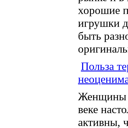
хорошие п
игрушки д
быть разн
оригиналь
Польза т
неоценима
Женщины в
веке наст
активны, 