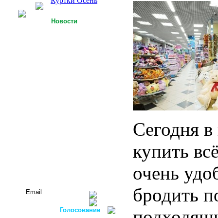
Куртки Осень
Новости
25.09.2013
У Российской легкой
промышленности есть
точки роста
15.09.2013
Футболки с 3D-
технологией
05.09.2013
Россия планирует
осуществлять закупку
Сегодня в
оборудования для
легкой
промышленности в
купить вс
ФРГ
Все новости...
очень удо
Подписаться на новости:
бродить п
Голосование
подходящи