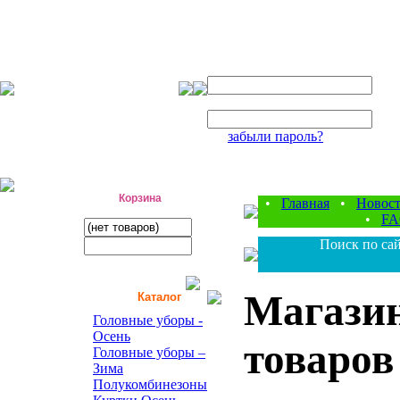
Авторизация
Логин:
Пароль:
забыли пароль?
фабрика детской одежды
Корзина
•
Главная
•
Новос
•
F
Поиск по сай
Магазин
Каталог
Головные уборы -
Осень
товаров
Головные уборы –
Зима
Полукомбинезоны