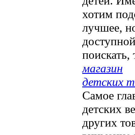
детей. Им
хотим под
лучшее, н
доступной
поискать,
магазин
детских т
Самое гла
детских в
других то