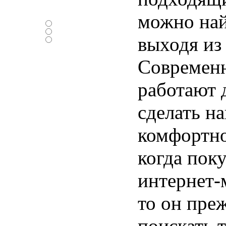
Нравится ли вам
новый дизайн ?
можно най
-Да
-Нет
выходя из 
-Нормально
Современ
работают 
сделать н
комфортно
когда пок
интернет-
то он преж
поискать т