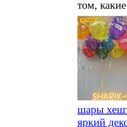
том, какие
шары хешт
яркий дек