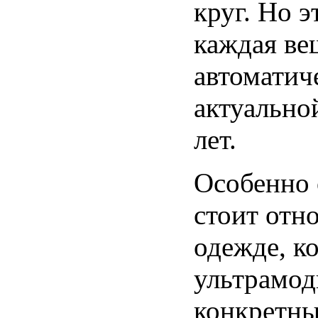
круг. Но э
каждая ве
автоматич
актуально
лет.
Особенно
стоит отн
одежде, к
ультрамод
конкретны