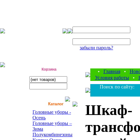
Авторизация
Логин:
Пароль:
забыли пароль?
фабрика детской одежды
Корзина
•
Главная
•
Нов
Условия работы
•
Поиск по сайту:
Каталог
Шкаф-
Головные уборы -
Осень
трансфо
Головные уборы –
Зима
Полукомбинезоны