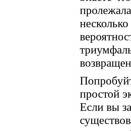
пролежала
несколько
вероятнос
триумфал
возвращен
Попробуйт
простой э
Если вы з
существов