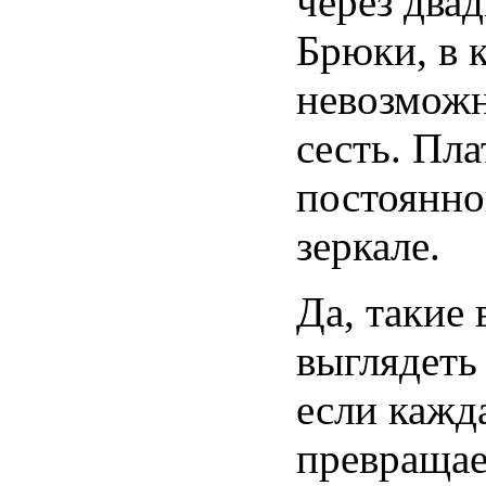
через двад
Брюки, в 
невозмож
сесть. Пл
постоянно
зеркале.
Да, такие
выглядеть
если кажд
превращае