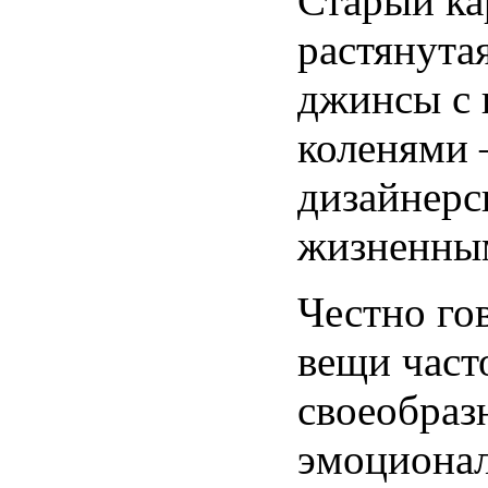
Старый ка
растянута
джинсы с
коленями
дизайнерс
жизненны
Честно гов
вещи част
своеобра
эмоционал