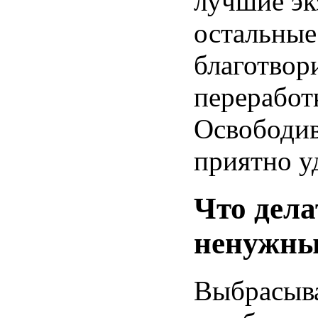
лучшие эк
остальные
благотвор
переработ
Освободив
приятно у
Что дела
ненужны
Выбрасыва