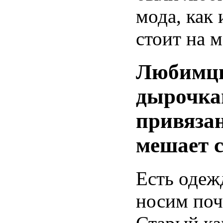
мода, как 
стоит на м
Любимц
дырочка
привяза
мешает 
Есть одеж
носим поч