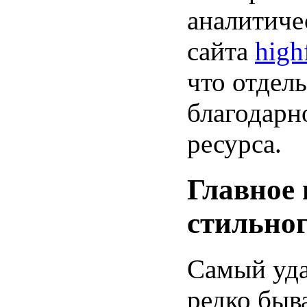
аналитиче
сайта
high
что отдел
благодарн
ресурса.
Главное
стильног
Самый уда
редко быв