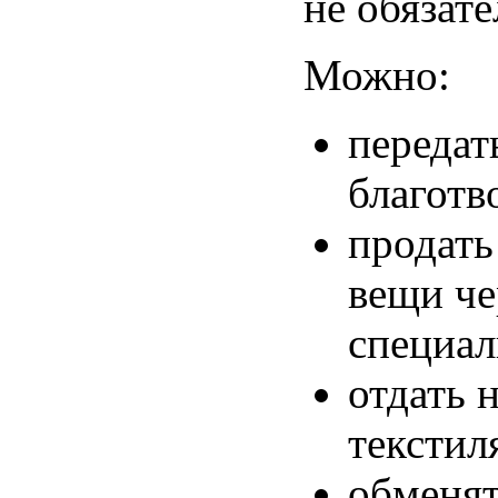
не обязате
Можно:
передат
благотв
продать
вещи че
специал
отдать 
текстил
обменят