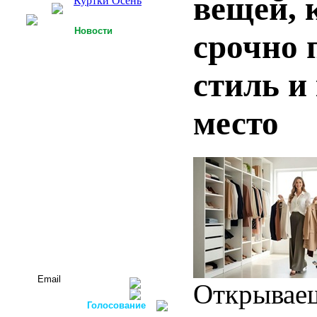
вещей, 
Куртки Осень
Новости
срочно 
25.09.2013
У Российской легкой
промышленности есть
стиль и
точки роста
15.09.2013
место
Футболки с 3D-
технологией
05.09.2013
Россия планирует
осуществлять закупку
оборудования для
легкой
промышленности в
ФРГ
Все новости...
Подписаться на новости:
Открываеш
Голосование