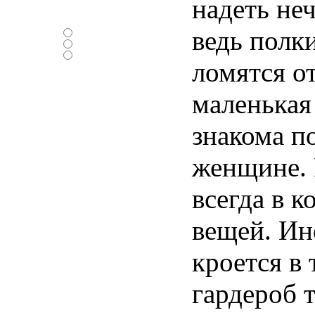
надеть неч
Нравится ли вам
новый дизайн ?
ведь полк
-Да
-Нет
-Нормально
ломятся о
маленькая
знакома п
женщине. 
всегда в к
вещей. Ин
кроется в 
гардероб 