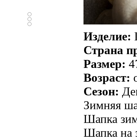
Нравится ли вам
новый дизайн ?
-Да
-Нет
-Нормально
Изделие:
Страна п
Размер:
4
Возраст:
о
Сезон:
Де
Зимняя ша
Шапка зим
Шапка на 