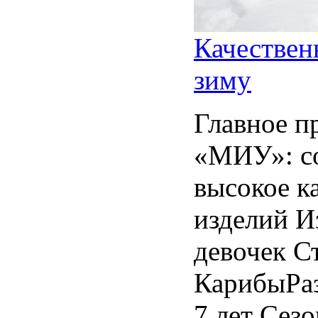
Качествен
зиму
Главное п
«МИУ»: с
высокое к
изделий И
девочек С
КарибыРаз
7 лет Сез