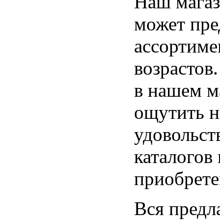
Наш магаз
может пр
ассортиме
возрастов
в нашем ма
ощутить н
удовольст
каталогов 
приобрете
Вся предла