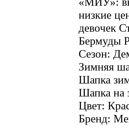
«МИУ»: вы
низкие це
девочек С
Бермуды Р
Сезон: Де
Зимняя ша
Шапка зим
Шапка на 
Цвет: Кра
Бренд: Mer