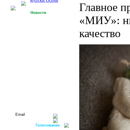
Куртки Осень
Главное п
Новости
«МИУ»: ни
25.09.2013
У Российской легкой
промышленности есть
качество
точки роста
15.09.2013
Футболки с 3D-
технологией
05.09.2013
Россия планирует
осуществлять закупку
оборудования для
легкой
промышленности в
ФРГ
Все новости...
Подписаться на новости:
Голосование