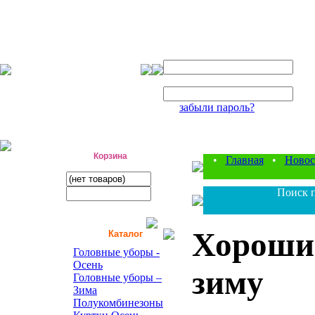
Авторизация
Логин:
Пароль:
забыли пароль?
фабрика детской одежды
Корзина
•
Главная
•
Новос
Поиск п
Хорошие
Каталог
Головные уборы -
Осень
зиму
Головные уборы –
Зима
Полукомбинезоны