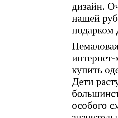
дизайн. О
нашей руб
подарком 
Немаловаж
интернет-
купить од
Дети раст
большинст
особого с
значитель