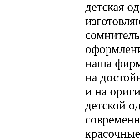
детская о
изготовля
сомнитель
оформлени
наша фирм
на достойн
и на ориг
детской о
современн
красочные