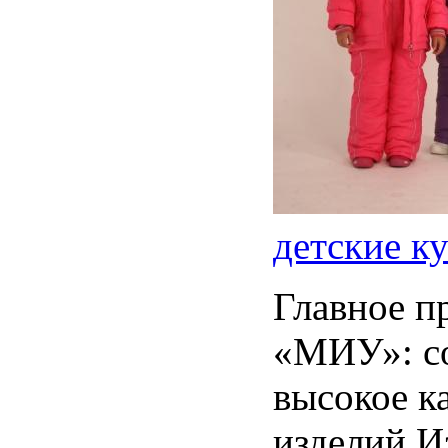
детские к
Главное п
«МИУ»: с
высокое к
изделий И