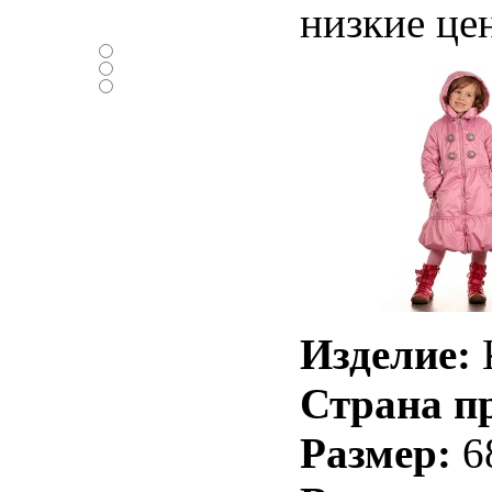
низкие це
Нравится ли вам
новый дизайн ?
-Да
-Нет
-Нормально
Изделие:
К
Страна п
Размер:
6