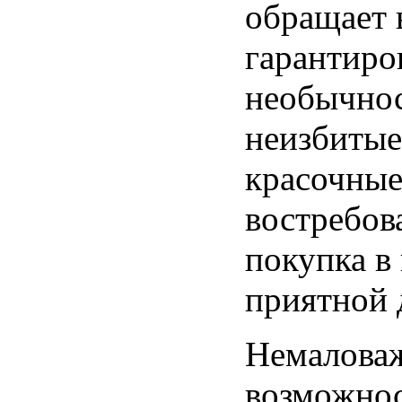
обращает 
гарантиров
необычнос
неизбитые
красочные
востребов
покупка в
приятной 
Немаловаж
возможнос