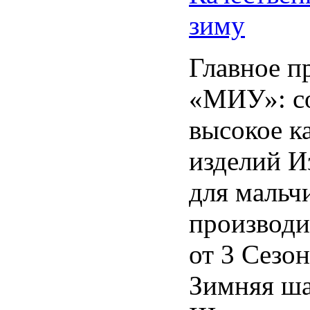
зиму
Главное п
«МИУ»: с
высокое к
изделий И
для мальч
производи
от 3 Сезо
Зимняя ша