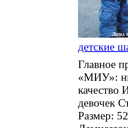
детские ш
Главное п
«МИУ»: ни
качество 
девочек С
Размер: 52