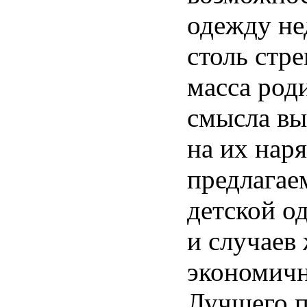
одежду не
столь стр
масса род
смысла вы
на их нар
предлагае
детской о
и случаев
экономичн
Лучшего п