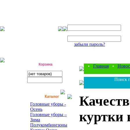
Авторизация
Логин:
Пароль:
забыли пароль?
фабрика детской одежды
Корзина
•
Главная
•
Новос
Поиск п
Качеств
Каталог
Головные уборы -
Осень
куртки 
Головные уборы –
Зима
Полукомбинезоны