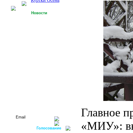
Куртки Осень
Новости
25.09.2013
У Российской легкой
промышленности есть
точки роста
15.09.2013
Футболки с 3D-
технологией
05.09.2013
Россия планирует
осуществлять закупку
оборудования для
легкой
промышленности в
ФРГ
Все новости...
Подписаться на новости:
Главное п
«МИУ»: вы
Голосование