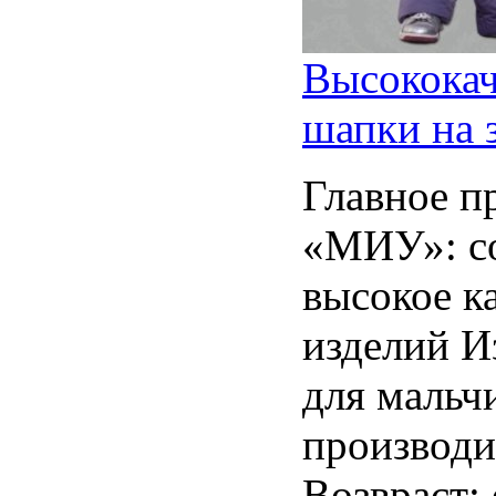
Высококач
шапки на 
Главное п
«МИУ»: с
высокое к
изделий И
для мальч
производи
Возвраст: 