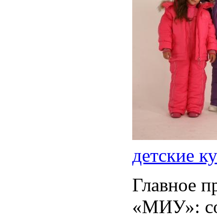
детские к
Главное п
«МИУ»: с