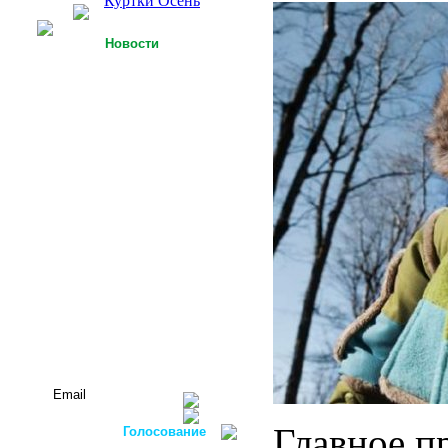
Куртки Осень
Новости
25.09.2013
У Российской легкой
промышленности есть
точки роста
15.09.2013
Футболки с 3D-
технологией
05.09.2013
Россия планирует
осуществлять закупку
оборудования для
легкой
промышленности в
ФРГ
Все новости...
Подписаться на новости:
Главное п
Голосование