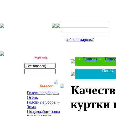
Авторизация
Логин:
Пароль:
забыли пароль?
фабрика детской одежды
Корзина
•
Главная
•
Новос
Поиск п
Качеств
Каталог
Головные уборы -
Осень
куртки 
Головные уборы –
Зима
Полукомбинезоны