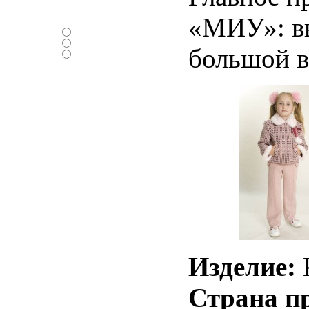
Нравится ли вам
новый дизайн ?
«МИУ»: вы
-Да
-Нет
большой в
-Нормально
Изделие:
К
Страна п