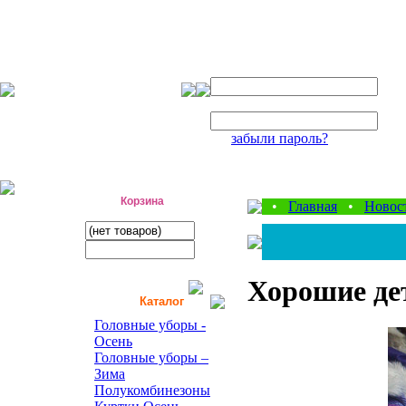
Авторизация
Логин:
Пароль:
забыли пароль?
фабрика детской одежды
Корзина
•
Главная
•
Новос
Хорошие де
Каталог
Головные уборы -
Осень
Головные уборы –
Зима
Полукомбинезоны