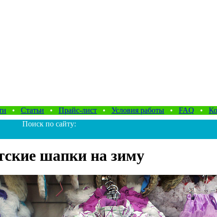
ти
•
Статьи
•
Прайс-лист
•
Условия работы
•
FAQ
•
Ко
Поиск по сайту:
тские шапки на зиму