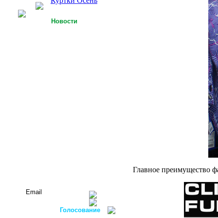
Куртки Осень
Новости
25.09.2013
У Российской легкой
промышленности есть
точки роста
15.09.2013
Футболки с 3D-
технологией
05.09.2013
Россия планирует
осуществлять закупку
оборудования для
легкой
промышленности в
ФРГ
Все новости...
Главное преимущество ф
Подписаться на новости:
Голосование