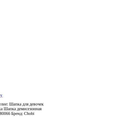
му
лие: Шапка для девочек
пка Шапка демисезонная
80066 Бренд: Chobi