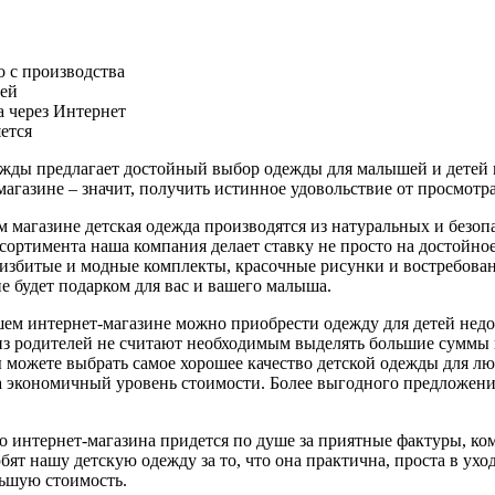
 с производства
лей
 через Интернет
ется
ежды предлагает достойный выбор одежды для малышей и детей
магазине – значит, получить истинное удовольствие от просмотра
м магазине детская одежда производятся из натуральных и безо
сортимента наша компания делает ставку не просто на достойное 
еизбитые и модные комплекты, красочные рисунки и востребова
е будет подарком для вас и вашего малыша.
шем интернет-магазине можно приобрести одежду для детей недор
из родителей не считают необходимым выделять большие суммы 
ы можете выбрать самое хорошее качество детской одежды для лю
а экономичный уровень стоимости. Более выгодного предложени
 интернет-магазина придется по душе за приятные фактуры, к
бят нашу детскую одежду за то, что она практична, проста в ух
льшую стоимость.