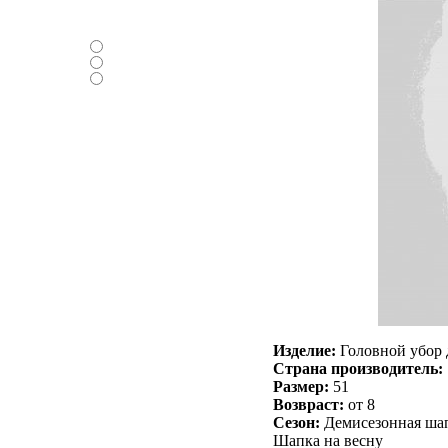
Нравится ли вам
новый дизайн ?
-Да
-Нет
-Нормально
Изделие:
Головной убор 
Страна производитель:
Размер:
51
Возвраст:
от 8
Сезон:
Демисезонная шап
Шапка на весну