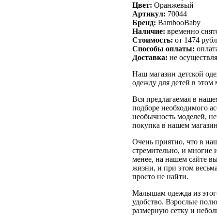
Цвет:
Оранжевый
Артикул:
70044
Бренд:
BambooBaby
Наличие:
временно снято
Стоимость:
от 1474 руб
Способы оплаты:
оплата
Доставка:
не осуществля
Наш магазин детской од
одежду для детей в этом 
Вся предлагаемая в наше
подборе необходимого ас
необычность моделей, н
покупка в нашем магазин
Очень приятно, что в на
стремительно, и многие 
менее, на нашем сайте в
жизни, и при этом весьм
просто не найти.
Малышам одежда из этого
удобство. Взрослые полю
размерную сетку и небо