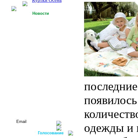
Куртки Осень
Новости
25.09.2013
У Российской легкой
промышленности есть
точки роста
15.09.2013
Футболки с 3D-
технологией
05.09.2013
Россия планирует
осуществлять закупку
оборудования для
последние
легкой
промышленности в
ФРГ
появилось
Все новости...
количеств
Подписаться на новости:
одежды и 
Голосование