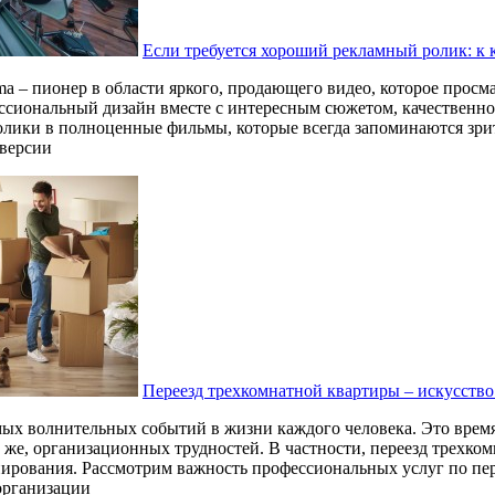
Если требуется хороший рекламный ролик: к 
ma – пионер в области яркого, продающего видео, которое просма
ссиональный дизайн вместе с интересным сюжетом, качественно
олики в полноценные фильмы, которые всегда запоминаются зри
 версии
Переезд трехкомнатной квартиры – искусство
амых волнительных событий в жизни каждого человека. Это врем
 же, организационных трудностей. В частности, переезд трехко
ирования. Рассмотрим важность профессиональных услуг по пер
организации