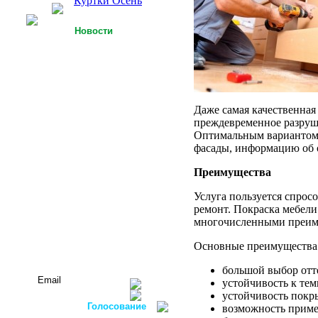
Куртки Осень
Новости
25.09.2013
У Российской легкой
промышленности есть
точки роста
15.09.2013
Даже самая качественная
Футболки с 3D-
преждевременное разруше
технологией
Оптимальным вариантом 
фасады, информацию об 
05.09.2013
Россия планирует
Преимущества
осуществлять закупку
оборудования для
легкой
Услуга пользуется спрос
промышленности в
ремонт. Покраска мебели
ФРГ
многочисленными преим
Все новости...
Основные преимуществ
Подписаться на новости:
большой выбор отте
устойчивость к те
устойчивость покр
Голосование
возможность приме