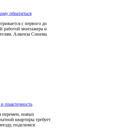
кому обратиться
тривается с первого до
й работой монтажера и
телям. Алвенза Синема
 и практичность
я перемен, новых
мнатной квартиры требует
еезду, поделимся