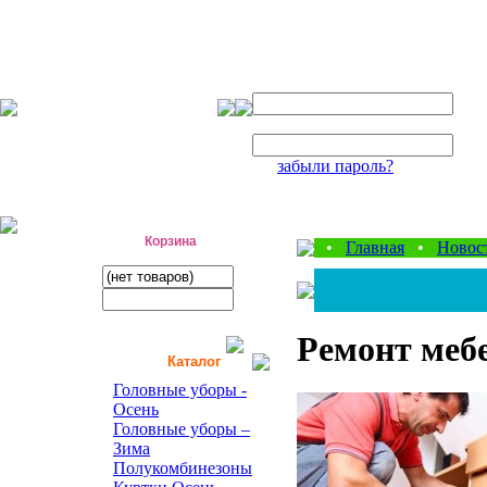
Авторизация
Логин:
Пароль:
забыли пароль?
фабрика детской одежды
Корзина
•
Главная
•
Новос
Ремонт меб
Каталог
Головные уборы -
Осень
Головные уборы –
Зима
Полукомбинезоны