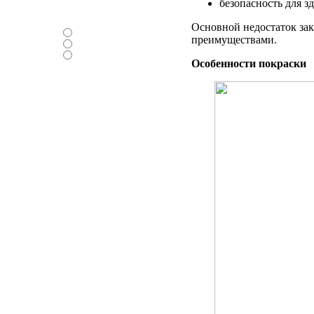
безопасность для з
Нравится ли вам
новый дизайн ?
Основной недостаток зак
-Да
преимуществами.
-Нет
-Нормально
Особенности покраски