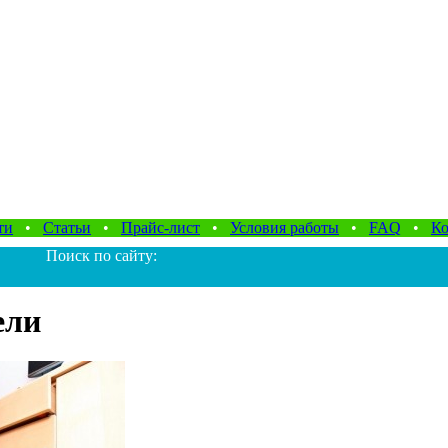
ти
•
Статьи
•
Прайс-лист
•
Условия работы
•
FAQ
•
Ко
Поиск по сайту:
ели