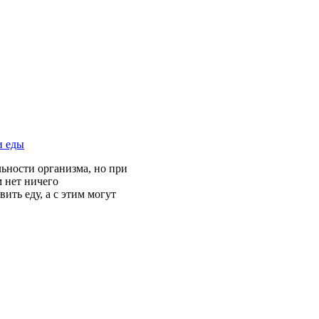
и еды
ьности организма, но при
м нет ничего
ить еду, а с этим могут