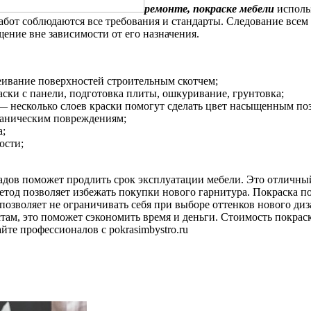
ремонте, покраске мебели
исполь
абот соблюдаются все требования и стандарты. Следование всем
ение вне зависимости от его назначения.
еивание поверхностей строительным скотчем;
аски с панели, подготовка плиты, ошкуривание, грунтовка;
 — несколько слоев краски помогут сделать цвет насыщенным по
ханическим повреждениям;
а;
ости;
дов поможет продлить срок эксплуатации мебели. Это отличны
етод позволяет избежать покупки нового гарнитура. Покраска п
 позволяет не ограничивать себя при выборе оттенков нового ди
там, это поможет сэкономить время и деньги. Стоимость покраск
те профессионалов с pokrasimbystro.ru