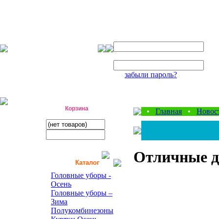
Авторизация
Логин:
Пароль:
забыли пароль?
фабрика детской одежды
Корзина
•
Главная
•
Новос
Отличные д
Каталог
Головные уборы -
Осень
Головные уборы –
Зима
Полукомбинезоны