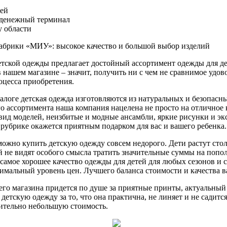
лей
 денежный терминал
 области
абрики «МИУ»: высокое качество и большой выбор изделий
тской одежды предлагает достойный ассортимент одежды для дет
 нашем магазине – значит, получить ни с чем не сравнимое удов
роцесса приобретения.
талоге детская одежда изготовляются из натуральных и безопасн
 ассортимента наша компания нацелена не просто на отличное к
ид моделей, неизбитые и модные ансамбли, яркие рисунки и э
рубрике окажется приятным подарком для вас и вашего ребенка.
можно купить детскую одежду совсем недорого. Дети растут стол
й не видят особого смысла тратить значительные суммы на попол
 самое хорошее качество одежды для детей для любых сезонов и 
мальный уровень цен. Лучшего баланса стоимости и качества ва
о магазина придется по душе за приятные принты, актуальный 
детскую одежду за то, что она практична, не линяет и не садит
ительно небольшую стоимость.