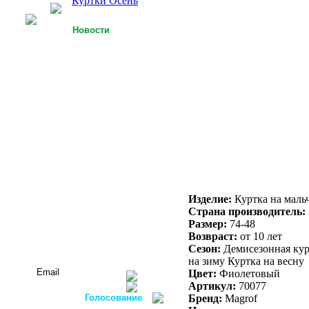
Куртки Осень
Новости
25.09.2013
У Российской легкой
промышленности есть
точки роста
15.09.2013
Футболки с 3D-
технологией
05.09.2013
Россия планирует
осуществлять закупку
оборудования для
легкой
промышленности в
Изделие:
Куртка на маль
ФРГ
Страна производитель:
Размер:
74-48
Все новости...
Возвраст:
от 10 лет
Подписаться на новости:
Сезон:
Демисезонная курт
на зиму Куртка на весну
Цвет:
Фиолетовый
Артикул:
70077
Голосование
Бренд:
Magrof