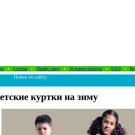
ти
•
Статьи
•
Прайс-лист
•
Условия работы
•
FAQ
•
Ко
Поиск по сайту:
етские куртки на зиму