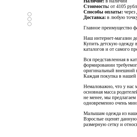
Наличие:
в наличии
Нравится ли вам
Стоимость:
от 4105 руб
новый дизайн ?
Способы оплаты:
через
-Да
Доставка:
в любую точку
-Нет
-Нормально
Главное преимущество ф
Наш интернет-магазин де
Купить детскую одежду в
каталогов и от самого п
Вся представленная в ка
формировании требуемого
оригинальный внешний в
Каждая покупка в нашей 
Немаловажно, что у нас 
основная масса родителе
не менее, мы предлагаем
одновременно очень мини
Малышам одежда из нашег
Взрослые оценят данную 
размерную сетку и относ