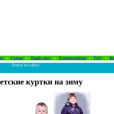
ти
•
Статьи
•
Прайс-лист
•
Условия работы
•
FAQ
•
Ко
Поиск по сайту:
етские куртки на зиму