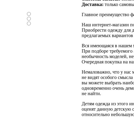
Нравится ли вам
Доставка:
только самов
новый дизайн ?
-Да
Главное преимущество ф
-Нет
-Нормально
Наш интернет-магазин по
Приобрести одежду для д
предлагаемых вариантов 
Вся имеющаяся в нашем м
При подборе требуемого а
необычность моделей, н
Очередная покупка на на
Немаловажно, что у нас 
не видят особого смысла
вы можете выбрать наибо
одновременно очень демо
не найти.
Детям одежда из этого и
оценят данную детскую о
относительно небольшую