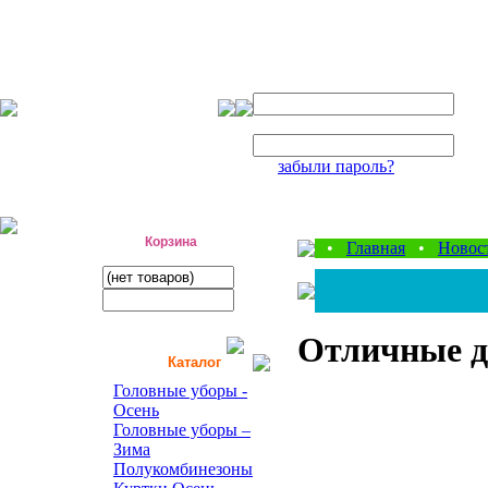
Авторизация
Логин:
Пароль:
забыли пароль?
фабрика детской одежды
Корзина
•
Главная
•
Новос
Отличные д
Каталог
Головные уборы -
Осень
Головные уборы –
Зима
Полукомбинезоны