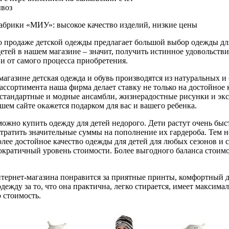
ывоз
абрики «МИУ»: высокое качество изделий, низкие цены
 продаже детской одежды предлагает большой выбор одежды для 
етей в нашем магазине – значит, получить истинное удовольстви
и от самого процесса приобретения.
агазине детская одежда и обувь производятся из натуральных и
ссортимента наша фирма делает ставку не только на достойное к
естандартные и модные ансамбли, жизнерадостные рисунки и эк
шем сайте окажется подарком для вас и вашего ребенка.
можно купить одежду для детей недорого. Дети растут очень быс
 тратить значительные суммы на пополнение их гардероба. Тем н
лее достойное качество одежды для детей для любых сезонов и с
кратичный уровень стоимости. Более выгодного баланса стоимос
нтернет-магазина понравится за приятные принты, комфортный 
дежду за то, что она практична, легко стирается, имеет максим
 стоимость.