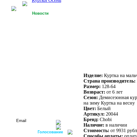
Куртки Осень
Новости
25.09.2013
У Российской легкой
промышленности есть
точки роста
15.09.2013
Футболки с 3D-
технологией
05.09.2013
Россия планирует
осуществлять закупку
Изделие:
Куртка на маль
оборудования для
Страна производитель:
легкой
Размер:
128-64
промышленности в
ФРГ
Возвраст:
от 6 лет
Сезон:
Демисезонная курт
Все новости...
на зиму Куртка на весну
Цвет:
Белый
Подписаться на новости:
Артикул:
20044
Бренд:
Chobi
Наличие:
в наличии
Стоимость:
от 9931 руб
Голосование
Способы оплаты:
оплата