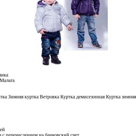
чика
Мальта
ка Зимняя куртка Ветровка Куртка демисезонная Куртка зимняя
лей
 с перечислением на банковский счет