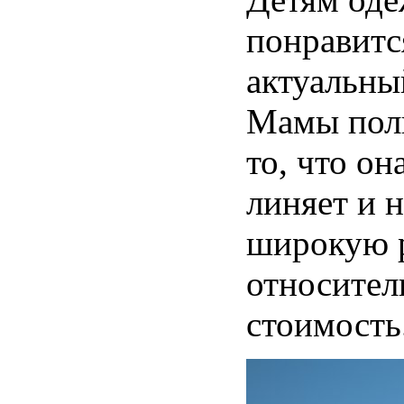
понравитс
актуальны
Мамы пол
то, что он
линяет и н
широкую р
относите
стоимость