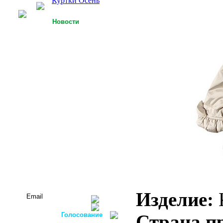
Куртки Осень
Новости
25.09.2013
У Российской легкой
промышленности есть
точки роста
15.09.2013
Футболки с 3D-
технологией
05.09.2013
Россия планирует
осуществлять закупку
оборудования для
легкой
промышленности в
ФРГ
Все новости...
Подписаться на новости:
Изделие:
К
Голосование
Страна п