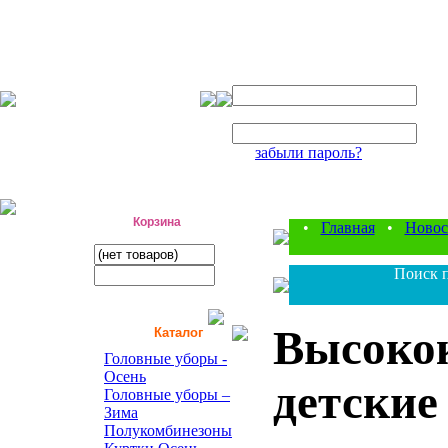
Авторизация
Логин:
Пароль:
забыли пароль?
фабрика детской одежды
Корзина
•
Главная
•
Новос
Поиск п
Высоко
Каталог
Головные уборы -
Осень
детские
Головные уборы –
Зима
Полукомбинезоны