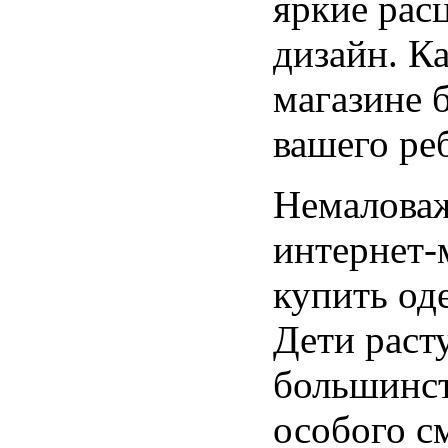
яркие рас
дизайн. К
магазине б
вашего ре
Немаловаж
интернет-
купить од
Дети раст
большинст
особого с