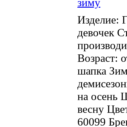
зиму
Изделие: 
девочек С
производи
Возраст: 
шапка Зи
демисезон
на осень 
весну Цве
60099 Бре