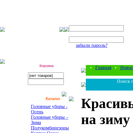
Авторизация
Логин:
Пароль:
забыли пароль?
фабрика детской одежды
Корзина
•
Главная
•
Новос
Поиск п
Красивы
Каталог
Головные уборы -
Осень
на зиму
Головные уборы –
Зима
Полукомбинезоны