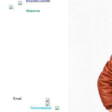
Куртки Осень
Новости
25.09.2013
У Российской легкой
промышленности есть
точки роста
15.09.2013
Футболки с 3D-
технологией
05.09.2013
Россия планирует
осуществлять закупку
оборудования для
легкой
промышленности в
ФРГ
Все новости...
Подписаться на новости:
Голосование