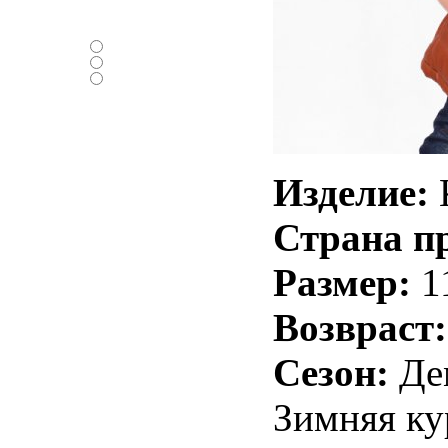
Нравится ли вам
новый дизайн ?
-Да
-Нет
-Нормально
Изделие:
К
Страна п
Размер:
1
Возвраст:
Сезон:
Дем
Зимняя ку